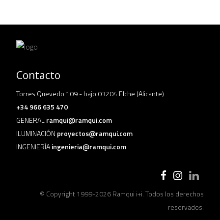
Contacto
Torres Quevedo 109 - bajo 03204 Elche (Alicante)
+34 966 635 470
GENERAL
ramqui@ramqui.com
ILUMINACIÓN
proyectos@ramqui.com
INGENIERÍA
ingenieria@ramqui.com
© Copyright 1999-
2026 Ramqui i+i. Todos los derechos
reservados.